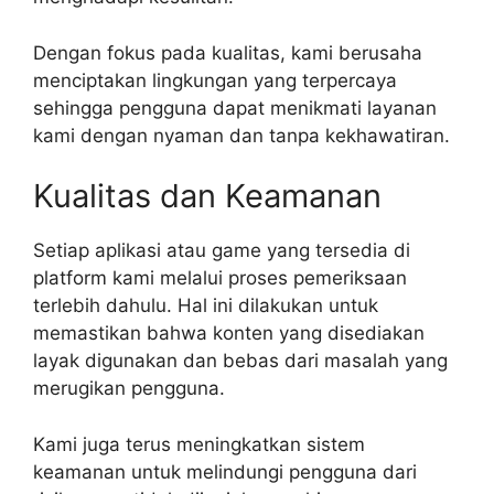
Dengan fokus pada kualitas, kami berusaha
menciptakan lingkungan yang terpercaya
sehingga pengguna dapat menikmati layanan
kami dengan nyaman dan tanpa kekhawatiran.
Kualitas dan Keamanan
Setiap aplikasi atau game yang tersedia di
platform kami melalui proses pemeriksaan
terlebih dahulu. Hal ini dilakukan untuk
memastikan bahwa konten yang disediakan
layak digunakan dan bebas dari masalah yang
merugikan pengguna.
Kami juga terus meningkatkan sistem
keamanan untuk melindungi pengguna dari