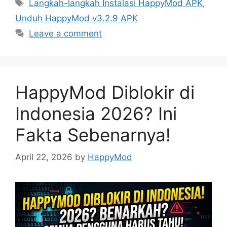
Tags
Langkah-langkah Instalasi HappyMod APK
,
Unduh HappyMod v3.2.9 APK
Leave a comment
HappyMod Diblokir di
Indonesia 2026? Ini
Fakta Sebenarnya!
April 22, 2026
by
HappyMod